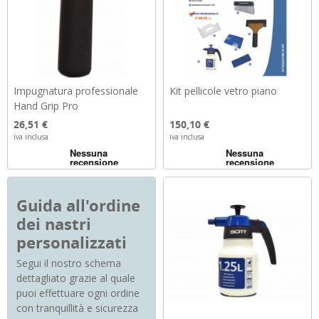
Impugnatura professionale
Kit pellicole vetro piano
Hand Grip Pro
Prezzo
Prezzo
26,51 €
150,10 €
iva inclusa
iva inclusa
Guida all'ordine
dei nastri
personalizzati
Segui il nostro schema
dettagliato grazie al quale
puoi effettuare ogni ordine
con tranquillità e sicurezza