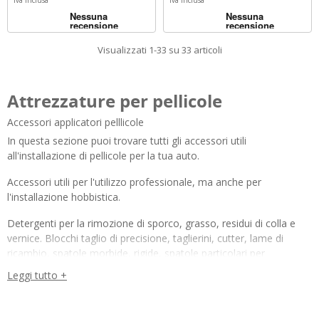
Visualizzati 1-33 su 33 articoli
Attrezzature per pellicole
Accessori applicatori pelllicole
In questa sezione puoi trovare tutti gli accessori utili
all'installazione di pellicole per la tua auto.
Accessori utili per l'utilizzo professionale, ma anche per
l'installazione hobbistica.
Detergenti per la rimozione di sporco, grasso, residui di colla e
vernice. Blocchi taglio di precisione, taglierini, cutter, lame di
ricambio, spatole morbide, rigide, spatole particolari per
l'installazione di WindowsFilm.
Leggi tutto +
Accessori che facilitano l’applicazione delle pellicole per il controllo
solare Sun Protective. La gamma comprende gli strumenti