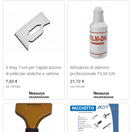
5 Way Tool per l'applicazione
Attivatore di adesivo
di pellicole viniliche e vetrine
professionale FILM-ON
Prezzo
Prezzo
7,03 €
21,72 €
iva inclusa
iva inclusa
PACCHETTO