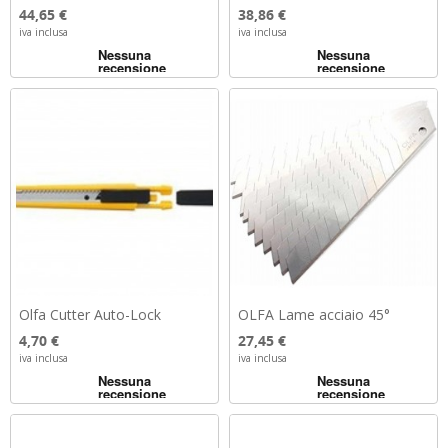
Prezzo
Prezzo
44,65 €
38,86 €
iva inclusa
iva inclusa
Olfa Cutter Auto-Lock
OLFA Lame acciaio 45°
Prezzo
Prezzo
4,70 €
27,45 €
iva inclusa
iva inclusa