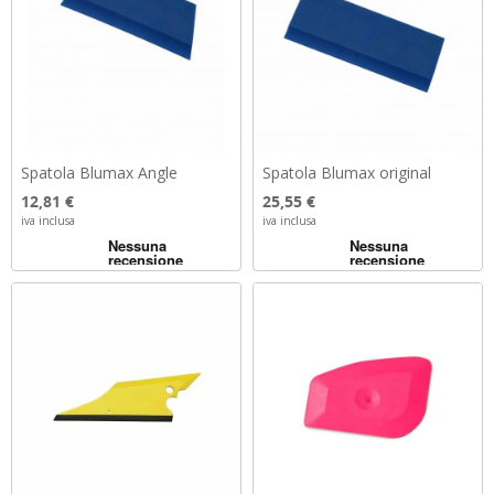
Spatola Blumax Angle
Spatola Blumax original
Prezzo
Prezzo
12,81 €
25,55 €
iva inclusa
iva inclusa