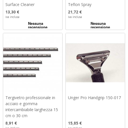
Surface Cleaner
Teflon Spray
Prezzo
Prezzo
13,30 €
21,72 €
iva inclusa
iva inclusa
Tergivetro professionale in
Unger Pro Handgrip 150-017
acciaio e gomma
intercambiabile larghezza 15
cm o 30 cm
Prezzo
Prezzo
8,91 €
15,85 €
iva inclusa
iva inclusa