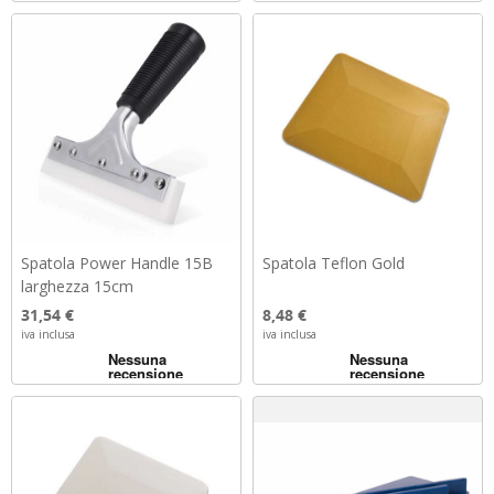
Spatola Power Handle 15B
Spatola Teflon Gold
larghezza 15cm
Prezzo
Prezzo
31,54 €
8,48 €
iva inclusa
iva inclusa