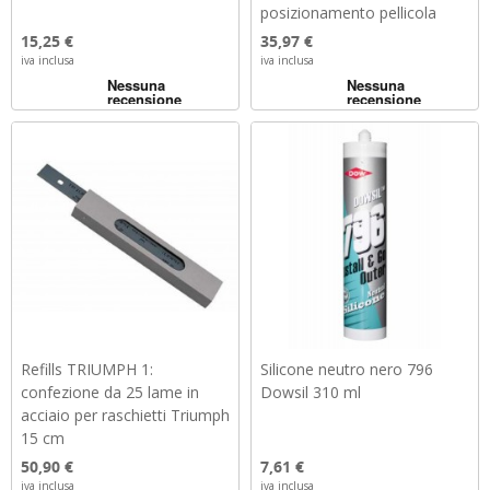
posizionamento pellicola
Prezzo
Prezzo
15,25 €
35,97 €
iva inclusa
iva inclusa
Refills TRIUMPH 1:
Silicone neutro nero 796
confezione da 25 lame in
Dowsil 310 ml
acciaio per raschietti Triumph
15 cm
Prezzo
Prezzo
50,90 €
7,61 €
iva inclusa
iva inclusa