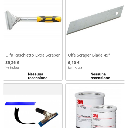
Olfa Raschietto Extra Scraper
Olfa Scraper Blade 45°
Prezzo
Prezzo
35,26 €
6,10 €
iva inclusa
iva inclusa