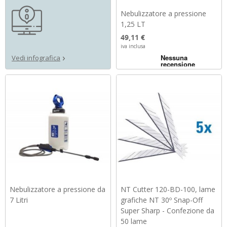
Nebulizzatore a pressione
1,25 LT
Prezzo
49,11 €
iva inclusa
Vedi infografica
Nebulizzatore a pressione da
NT Cutter 120-BD-100, lame
7 Litri
grafiche NT 30º Snap-Off
Super Sharp - Confezione da
50 lame