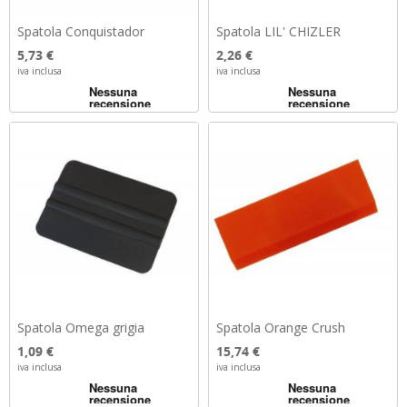
Spatola Conquistador
Spatola LIL' CHIZLER
Prezzo
Prezzo
5,73 €
2,26 €
iva inclusa
iva inclusa
Spatola Omega grigia
Spatola Orange Crush
Prezzo
Prezzo
1,09 €
15,74 €
iva inclusa
iva inclusa