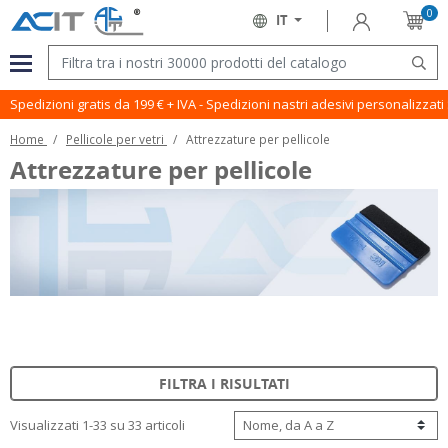
0
Accedi
IT
Carrell
Lingua:
Menu
Cerc
Spedizioni gratis da 199 € + IVA - Spedizioni nastri adesivi personalizzat
Home
Pellicole per vetri
Attrezzature per pellicole
Attrezzature per pellicole
FILTRA I RISULTATI
Visualizzati 1-33 su 33 articoli