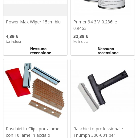
Power Max Wiper 15cm blu
Primer 94 3M 0.236l e
0.9463l
Prezzo
Prezzo
4,39 €
32,38 €
iva inclusa
iva inclusa
Raschietto Clips portalame
Raschietto professionale
con 10 lame in acciaio
Triumph 300-001 per