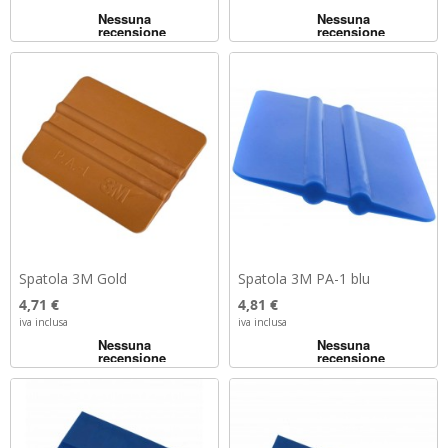
Spatola 3M Gold
Spatola 3M PA-1 blu
Prezzo
Prezzo
4,71 €
4,81 €
iva inclusa
iva inclusa