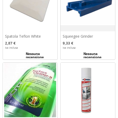
Spatola Teflon White
Squeegee Grinder
Prezzo
Prezzo
2,87 €
9,33 €
iva inclusa
iva inclusa