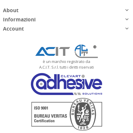
About

Informazioni

Account

è un marchio registrato da
A.C.I.T. S.r.l. tutti i diritti riservati