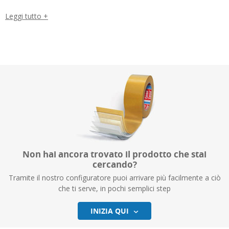
È ampiamente usato per applicazioni temporanee o richiudibili,
Leggi tutto +
come la tenuta di documenti e cartelle, l’applicazione di bollettini e
istruzioni nei processi produttivi, la realizzazione di sacchetti e
buste richiudibili, nonché per etichette rimovibili e riutilizzabili.
Non hai ancora trovato il prodotto che stai
cercando?
Tramite il nostro configuratore puoi arrivare più facilmente a ciò
che ti serve, in pochi semplici step
INIZIA QUI