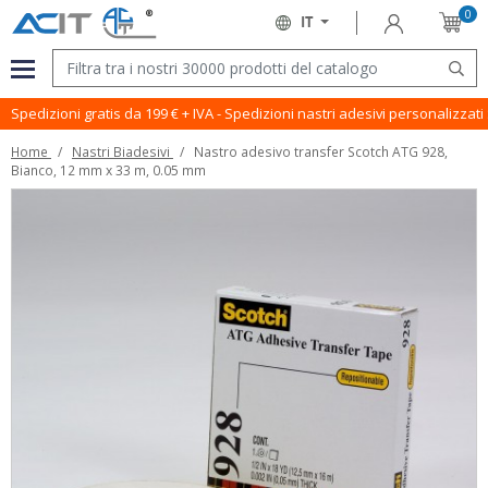
0
Accedi
IT
Carrell
Lingua:
Menu
Cerc
Spedizioni gratis da 199 € + IVA - Spedizioni nastri adesivi personalizzat
Home
Nastri Biadesivi
Nastro adesivo transfer Scotch ATG 928,
Bianco, 12 mm x 33 m, 0.05 mm